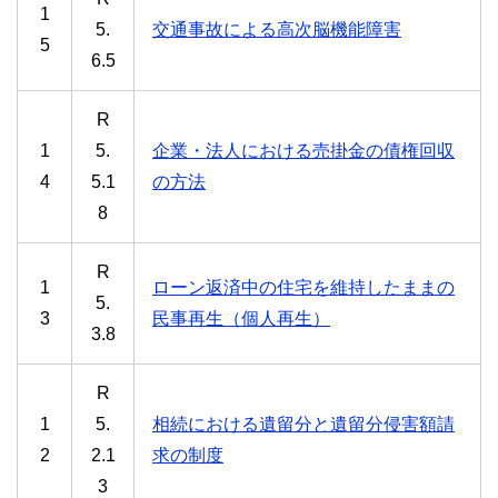
1
5.
交通事故による高次脳機能障害
5
6.5
R
1
5.
企業・法人における売掛金の債権回収
4
5.1
の方法
8
R
1
ローン返済中の住宅を維持したままの
5.
3
民事再生（個人再生）
3.8
R
1
5.
相続における遺留分と遺留分侵害額請
2
2.1
求の制度
3