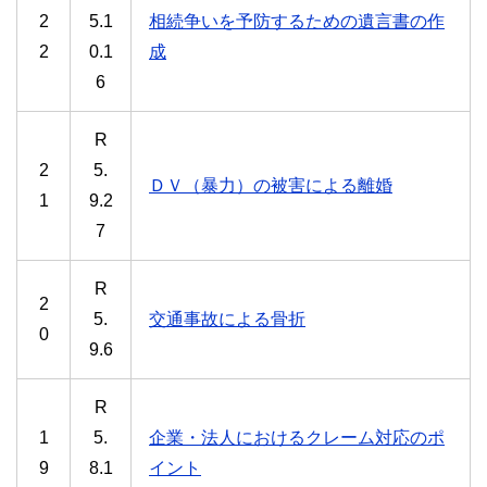
2
5.1
相続争いを予防するための遺言書の作
2
0.1
成
6
R
2
5.
ＤＶ（暴力）の被害による離婚
1
9.2
7
R
2
5.
交通事故による骨折
0
9.6
R
1
5.
企業・法人におけるクレーム対応のポ
9
8.1
イント