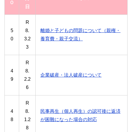
Ｏ
日
R
5
8.
離婚と子どもの問題について（親権・
0
3.2
養育費・親子交流）
3
R
4
8.
企業破産・法人破産について
9
2.2
6
R
4
8.
民事再生（個人再生）の認可後に返済
8
1.2
が困難になった場合の対応
8