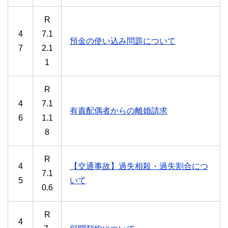
R
4
7.1
預金の使い込み問題について
7
2.1
1
R
4
7.1
有責配偶者からの離婚請求
6
1.1
8
R
4
【交通事故】過失相殺・過失割合につ
7.1
5
いて
0.6
R
4