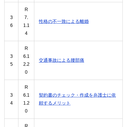
R
3
7.
性格の不一致による離婚
6
1.1
4
R
3
6.1
交通事故による腰部痛
5
2.2
0
R
3
6.1
契約書のチェック・作成を弁護士に依
4
1.2
頼するメリット
0
R