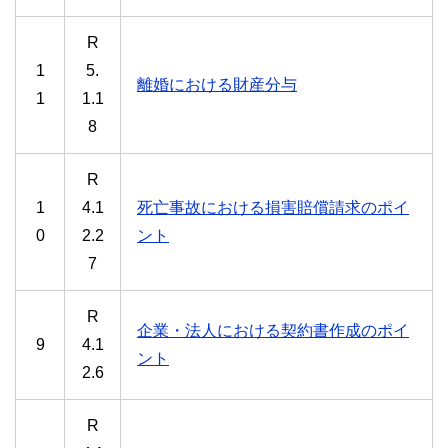
R
1
5.
離婚における財産分与
1
1.1
8
R
1
4.1
死亡事故における損害賠償請求のポイ
0
2.2
ント
7
R
企業・法人における契約書作成のポイ
9
4.1
ント
2.6
R