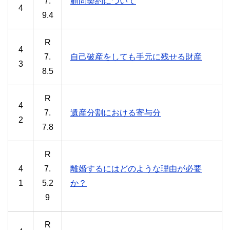
7.
顧問契約について
4
9.4
R
4
7.
自己破産をしても手元に残せる財産
3
8.5
R
4
7.
遺産分割における寄与分
2
7.8
R
4
7.
離婚するにはどのような理由が必要
1
5.2
か？
9
R