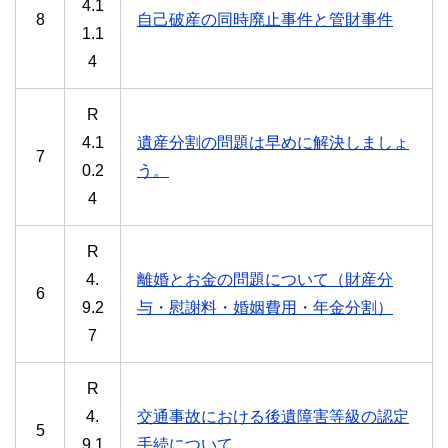
4.1
8
自己破産の同時廃止事件と管財事件
1.1
4
R
4.1
遺産分割の問題は早めに解決しましょ
7
0.2
う。
4
R
4.
離婚とお金の問題について（財産分
6
9.2
与・慰謝料・婚姻費用・年金分割）
7
R
4.
交通事故における後遺障害等級の認定
5
9.1
手続について