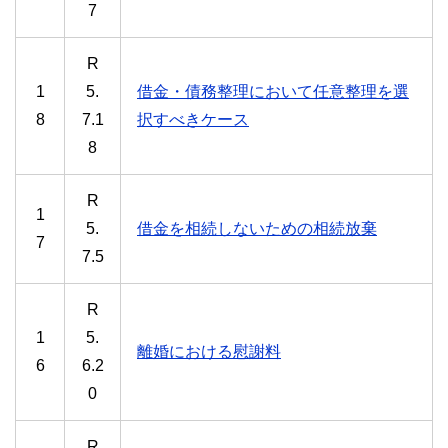
7
R
1
5.
借金・債務整理において任意整理を選
8
7.1
択すべきケース
8
R
1
5.
借金を相続しないための相続放棄
7
7.5
R
1
5.
離婚における慰謝料
6
6.2
0
R