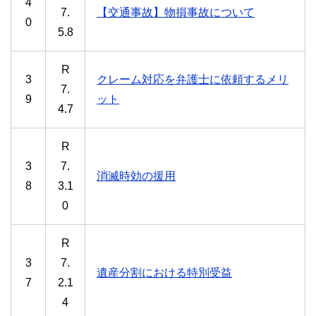
4
7.
【交通事故】物損事故について
0
5.8
R
3
クレーム対応を弁護士に依頼するメリ
7.
9
ット
4.7
R
3
7.
消滅時効の援用
8
3.1
0
R
3
7.
遺産分割における特別受益
7
2.1
4