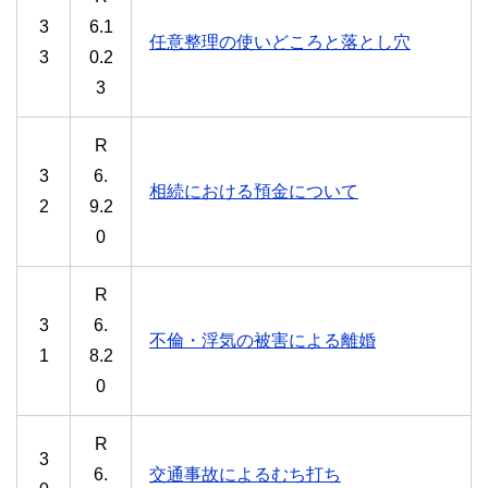
3
6.1
任意整理の使いどころと落とし穴
3
0.2
3
R
3
6.
相続における預金について
2
9.2
0
R
3
6.
不倫・浮気の被害による離婚
1
8.2
0
R
3
6.
交通事故によるむち打ち