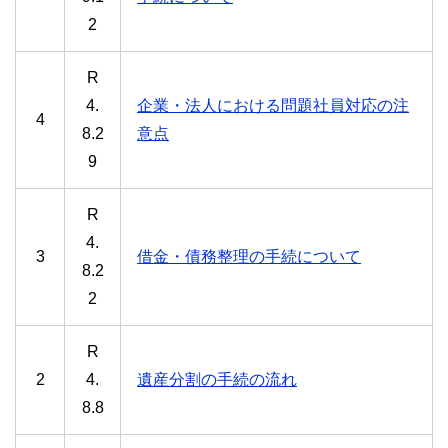
2
R
4.
企業・法人における問題社員対応の注
4
8.2
意点
9
R
4.
3
借金・債務整理の手続について
8.2
2
R
2
4.
遺産分割の手続の流れ
8.8