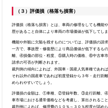
（３）評価損（格落ち損害）
評価損（格落ち損害）とは、車両の修理をしても機能
歴があること自体により車両の市場価値が低下してし
機能や外観に欠陥を残すものについては、評価損の請
一方で、事故歴・修復歴により商品価値が低下するも
離、④損傷の部位・程度、⑤購入時の価格、⑥中古車
請求の可否が判断されます。
裁判例の傾向によれば、外国車・国産人気車種であれ
それ以外の国産車であれば初度登録から３年・走行距
められやすいでしょう。
評価損の金額は、①車種、②登録年数、③走行距離、
車市場における通常価格などを考慮し、算出されるこ
裁判例によれば、修理費の１０％～３０％程度が認め